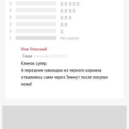
0
0
0
0
0
1
без оценки
Нож Опасный
Саша
6 апреля 2013 10:21
Клинок супер.
А передние накладки из черного кориана
отвалились сами через 5минут после покупки
ножа!