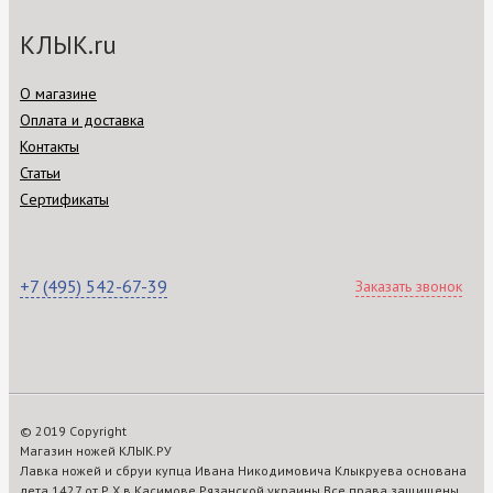
КЛЫК.ru
О магазине
Оплата и доставка
Контакты
Статьи
Сертификаты
+7 (495) 542-67-39
Заказать звонок
© 2019 Copyright
Магазин ножей КЛЫК.РУ
Лавка ножей и сбруи купца Ивана Никодимовича Клыкруева основана
лета 1427 от Р.Х.в Касимове Рязанской украины Все права защищены