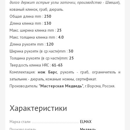
долго держит острые углы заточки, производство - Швеция
),
кованый клинок, граб, дюраль.
Общая длина mm :
250
Длина клинка mm :
130
Макс. ширина клинка mm :
25
Макс. толщина клинка mm :
4.0
Длина рукояти mm :
120
Ширина рукояти (в ср.части)mm :
30
Толщина рукояти (в ср.части)mm:
25
Твердость клинка HRC :
61-63
Комплектация:
нож Барс
, рукоять - граб, ограничитель и
затыльник - дюраль, кожаные ножны, сертификат.
Производитель:
"Мастерская Медведь"
, г.Ворсма, Россия.
Характеристики
Марка стали
ELMAX
Производитель
Медведь