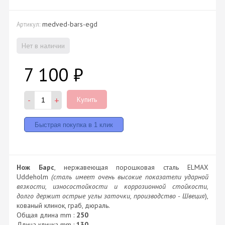
medved-bars-egd
Артикул:
Нет в наличии
7 100
₽
-
+
Купить
Нож Барс
, нержавеющая порошковая сталь ELMAX
Uddeholm
(сталь имеет очень высокие показатели ударной
вязкости, износостойкости и коррозионной стойкости,
долго держит острые углы заточки, производство - Швеция
),
кованый клинок, граб, дюраль.
Общая длина mm :
250
Длина клинка mm :
130