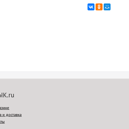
ЫК.ru
азине
а и доставка
кты