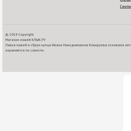
Серти
© 2019 Copyright
Магазин ножей КЛЫК.РУ
Лавка ножей и сбруи купца Ивана Никодимовича Клыкруева основана лета
охраняются по совести.