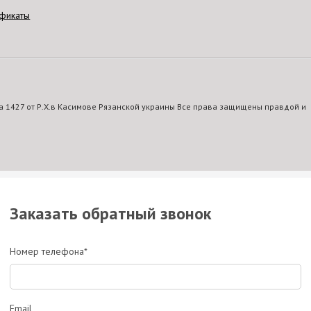
фикаты
 1427 от Р.Х.в Касимове Рязанской украины Все права защищены правдой и
Заказать обратный звонок
Номер телефона*
Email