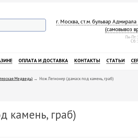
г. Москва, ст.м. бульвар Адмирал
(самовывоз в
Пн-Пт: 
Сб: 
АЗИНЕ
ОПЛАТА И ДОСТАВКА
КОНТАКТЫ
СТАТЬИ
СЕ
стерская Медведь)
→
Нож Легионер (дамаск под камень, граб)
д камень, граб)