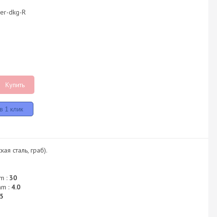
er-dkg-R
Купить
ая сталь, граб).
m :
30
mm :
4.0
5