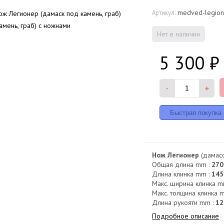
medved-legion
Артикул:
Нет в наличии
5 300
₽
-
+
Нож Легионер
(дамасск
Общая длина mm :
270
Длина клинка mm :
145
Макс. ширина клинка m
Макс. толщина клинка 
Длина рукояти mm :
12
Подробное описание