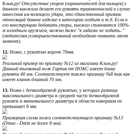
Клык.ру! Отсутствие упоров (ограничителей для пальцев) у
данного кинжала делает его рукоять травмоопасной в случае
нанесения им колющего удара, это единственный признак
относящий данное изделие к категории хозбыт и т.д. Если в
его конструкцию добавить упоры, кинжал становится 100%-
м холодным оружием, можно даже "к гадалке не ходить.."
(любителям усовершенствований необходимо помнить этот
момент).
12.
Ножи, с рукоятью короче 70мм.
Реальный пример по признаку №12 из магазина Клык.ру!
Данный тычковый нож Гарпия от НОКС имеет длину
рукояти 40 мм. Соответствует также признаку №8 так как
имеет клинок длинной 70 мм.
13.
Ножи с бочкообразной рукоятью, у которых разница
максимального диаметра в средней части бочкообразной
рукояти и минимального диаметра в области навершия не
превышает 8 мм.
Примерная схема ножа соответствующего признаку №13
(Dmax - Dmin не более 8 мм).