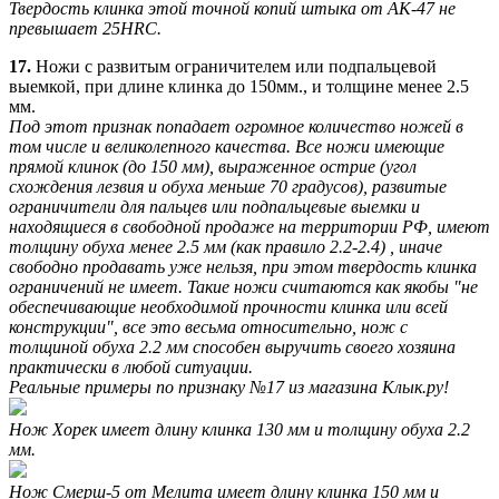
Твердость клинка этой точной копий штыка от АК-47 не
превышает 25HRC.
17.
Ножи с развитым ограничителем или подпальцевой
выемкой, при длине клинка до 150мм., и толщине менее 2.5
мм.
Под этот признак попадает огромное количество ножей в
том числе и великолепного качества. Все ножи имеющие
прямой клинок (до 150 мм), выраженное острие (угол
схождения лезвия и обуха меньше 70 градусов), развитые
ограничители для пальцев или подпальцевые выемки и
находящиеся в свободной продаже на территории РФ, имеют
толщину обуха менее 2.5 мм (как правило 2.2-2.4) , иначе
свободно продавать уже нельзя, при этом твердость клинка
ограничений не имеет. Такие ножи считаются как якобы "не
обеспечивающие необходимой прочности клинка или всей
конструкции", все это весьма относительно, нож с
толщиной обуха 2.2 мм способен выручить своего хозяина
практически в любой ситуации.
Реальные примеры по признаку №17 из магазина Клык.ру!
Нож Хорек имеет длину клинка 130 мм и толщину обуха 2.2
мм.
Нож Смерш-5 от Мелита имеет длину клинка 150 мм и