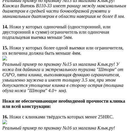
Реальный пример по признаку №13 из магазина Клык.ру!
Кинжал Витязь B110-33 имеет раницу между максимальным
диаметром в средней части бочкообразной рукояти и
минимальным диатмером в области навершия не более 8 мм.
14.
Ножи у которых одиночный (односторонний, или
двусторонний в сумме) ограничитель или одиночная
подпальцевая выемка меньше 5мм.
15.
Ножи у которых более одной выемки или ограничителя,
их величина должна быть меньше 4мм.
Реальный пример по признаку №15 из магазина Клык.ру! У
ножа для дайвинга и экстремального туризма "Шторм" от
САРО, пята клинка, выполняющая функцию ограничителя,
умышленно заужена и имеет толщину 3.5 мм, при этом
допускается утолщение клинка в сторону острия (толщина
обуха ножа "Шторм" 4.0+ мм).
Ножи не обеспечивающие необходимой прочности клинка
или всей конструкции:
16.
Ножи с клинками твёрдость которых менее 25HRC.
Реальный пример по признаку №16 из магазина Клык.ру!